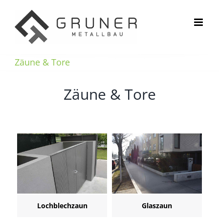
Zum
Inhalt
springen
Zäune & Tore
Zäune & Tore
Lochblechzaun
Glaszaun