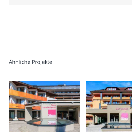
Ähnliche Projekte
BVH Haus zum Landsknecht