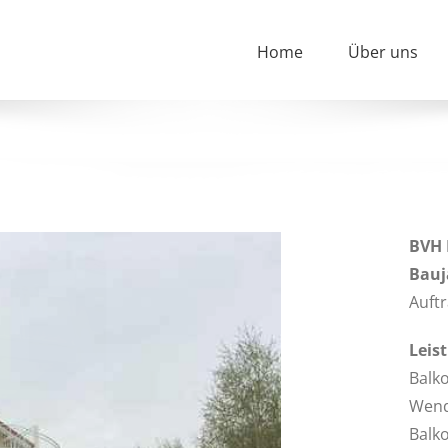
Home
Über uns
BVH 
Bauj
Auftr
Leis
Balko
Wend
Balk