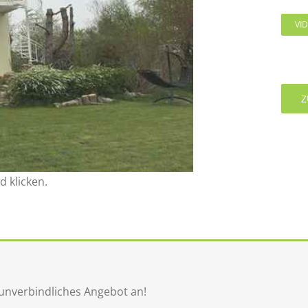
VI
Z
d klicken.
 unverbindliches Angebot an!